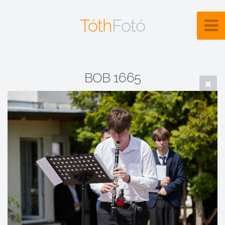
Tóth
Fotó
BOB 1665